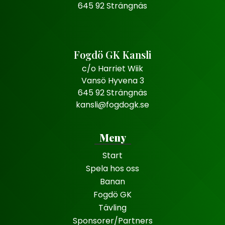
645 92 Strängnäs
Fogdö GK Kansli
c/o Harriet Wiik
Vansö Hyvena 3
645 92 Strängnäs
kansli@fogdogk.se
Meny
Start
Spela hos oss
Banan
Fogdö GK
Tävling
Sponsorer/Partners