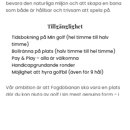
bevara den naturliga miljön och att skapa en bana
som både är hållbar och trivsam att spela på.
Tillgänglighet
Tidsbokning på Min golf (hel timme till halv
timme)
Bollränna på plats (halv timme till hel timme)
Pay & Play – alla är välkomna
Handicapgrundande ronder
Möjlighet att hyra golfbil (även för 9 hål)
Vår ambition är att Fogdöbanan ska vara en plats
där du kan njuta av golf i sin mest genuina form – i
en avstressande miljö, med närhet till naturen och
utrymme för både prestation och avkoppling.
Välkommen ut på banan!